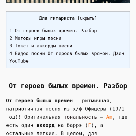
Для гитариста
[
Скрыть
]
1 От героев былых времен. Разбор
2 Методы игры песни
3 Текст и аккорды песни
4 Видео песни От героев былых времен. Дзен
YouTube
От героев былых времен. Разбор
От героев былых времен
— ритмичная,
патриотичная песня из х/ф Офицеры (1971
год)! Оригинальная
тональность
—
Am
, где
есть один
аккорд
на баррэ (
F
), а
остальные легкие. В целом, для