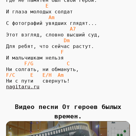
             E
              Am
                     A7
                   Dm
                  F
И мальчишкам нельзя 

F/G           C
F/C     E   E/H  Am
nagitaru.ru
Видео песни От героев былых
времен.