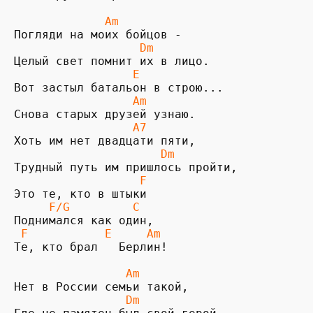
             Am
                  Dm
                 E
                 Am
                 A7
                     Dm
Трудный путь им пришлось пройти,

F
Это те, кто в штыки 

F/G         C
 F           E     Am
Те, кто брал   Берлин!

                Am
                Dm