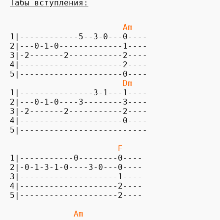
Табы вступления:
                       Am
1|------------5--3-0---0----

2|---0-1-0-------------1----

3|-2-------2-----------2----

4|---------------------2----

5|---------------------0----

Dm
1|---------------3-1---1---- 

2|---0-1-0----3--------3----

3|-2-------2-----------2---- 

4|---------------------0----

5|--------------------------

E
1|-----------0--------0---- 

2|-0-1-3-1-0----3-0---0----

3|--------------------1---- 

4|--------------------2---- 

5|--------------------2----

Am