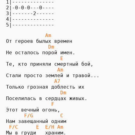
1|--------------

2|-0-0-0---0----

3|-------2------

4|--------------

5|--------------
             Am
От героев былых времен

Dm
Не осталось порой имен.

 E
Те, кто приняли смертный бой,

 Am
Стали просто землей и травой...

 A7
Только грозная доблесть их

   Dm
Поселилась в сердцах живых.

    F 
Этот вечный огонь, 

F/G         C
 F/C      E  E/H Am
Мы в груди   храним.
