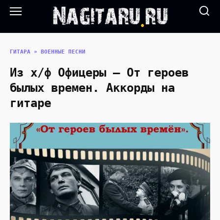
Перейти
к
содержанию
ГИТАРА
»
ВОЕННЫЕ ПЕСНИ
Из х/ф Офицеры — От героев
былых времен. Аккорды на
гитаре