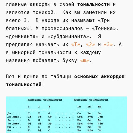
главные аккорды в своей
тональности
и
являются тоникой. Как вы заметили их
всего 3. В народе их называют «Три
блатных». У профессионалов – «Тоника»,
«доминанта» и «субдоминанта». Я
предлагаю называть их
«Т»
,
«2»
и
«3»
. А
в минорной тональности к каждому
названию добавлять букву
«m»
.
Вот и дошли до таблицы
основных аккордов
тональностей
: