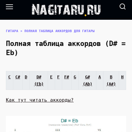
Перейти
к
содержанию
ГИТАРА
»
ПОЛНАЯ ТАБЛИЦА АККОРДОВ ДЛЯ ГИТАРЫ
Полная таблица аккордов (D# =
Eb)
C
C#
D
D#
E
F
F#
G
G#
A
B
H
(Eb)
(Ab)
(A#)
Как тут читать аккорды?