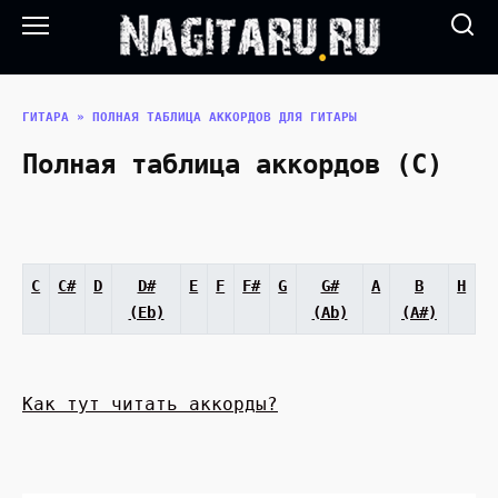
Перейти
к
содержанию
ГИТАРА
»
ПОЛНАЯ ТАБЛИЦА АККОРДОВ ДЛЯ ГИТАРЫ
Полная таблица аккордов (С)
C
C#
D
D#
E
F
F#
G
G#
A
B
H
(Eb)
(Ab)
(A#)
Как тут читать аккорды?