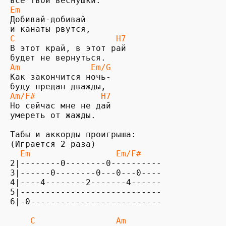
Em
Добивай-добивай 

C                    H7
В этот край, в этот рай 

Am              Em/G
Как закончится ночь- 

Am/F#             H7
Но сейчас мне не дай 

умереть от жажды.

Табы и аккорды проигрыша:

(Играется 2 раза)

Em                 Em/F#
2|--------0--------0----------

3|------0--------0---0---0----

4|----4--------2-------4------

5|----------------------------

6|-0--------------------------

C                Am      