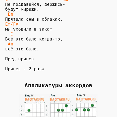
Не поддавайся, держись- 

 Em                  
Em/F# 
  C                 
 Am
всё это было.

Пред припев

Припев - 2 раза
Аппликатуры аккордов