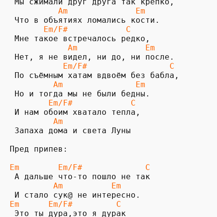
          Am              Em
       Em/F#            C
            Am              Em
 Нет, я не видел, ни до, ни после.

          Em/F#                 C
         Am               Em
        Em/F#            C
         Am
 Запаха дома и света Луны

Пред припев:

Em        Em/F#             C
         Am          Em
Em      Em/F#         C