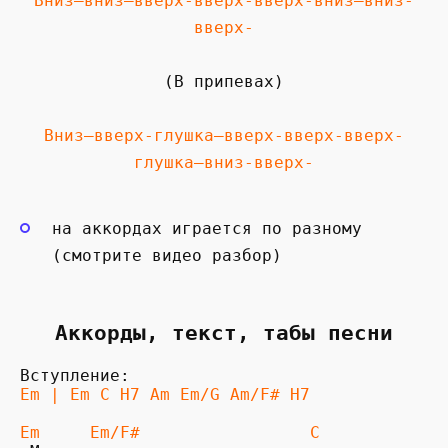
Вниз—вниз—вверх-вверх-вверх-вниз—вниз-
вверх-
(В припевах)
Вниз—вверх-глушка—вверх-вверх-вверх-
глушка—вниз-вверх-
на аккордах играется по разному
(смотрите видео разбор)
Аккорды, текст, табы песни
Em | Em C H7 Am Em/G Am/F# H7
Em     Em/F#                 C