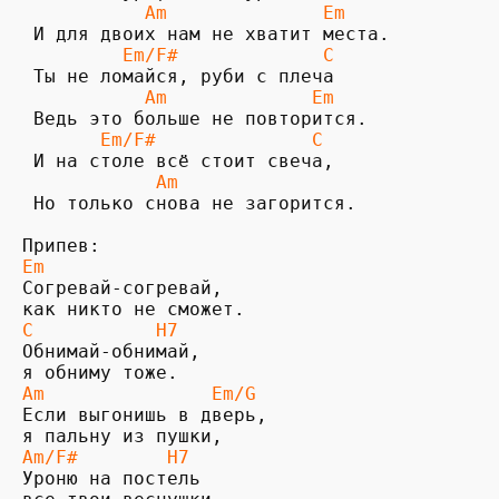
           Am              Em
         Em/F#             C
           Am             Em
       Em/F#              C
            Am 
 Но только снова не загорится.

Em                           
Согревай-согревай,

С           
H7
Обнимай-обнимай, 

Am               Em/G
Если выгонишь в дверь, 

Am/F#        H7
Уроню на постель 
