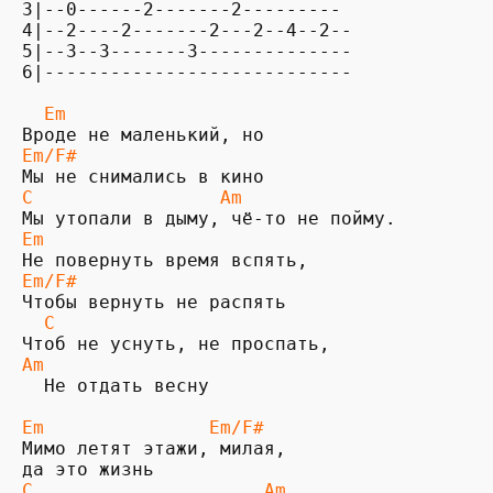
3|--0------2-------2--------- 

4|--2----2-------2---2--4--2--

5|--3--3-------3--------------

6|----------------------------

  Em                   
Em/F# 
С                 Am 
Em                        
Em/F# 
  С                      
Am 
  Не отдать весну

Em               Em/F# 
Мимо летят этажи, милая, 

C                     Am