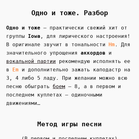
Одно и тоже. Разбор
Одно и тоже
— практически свежий хит от
группы
Iowa
, для лирического настроения!
В оригинале звучит в тональности
Hm
. Для
значительного упрощения
аккордов
и
вокальной партии
рекомендую исполнять ее
в
Em
и дополнительно зажать каподастр на
3, 4 либо 5 ладу. При желании можно всю
песню обыграть
боем
— 8, а в первом и
последнем куплетах — одиночными
движениями…
Метод игры песни
(В первом и последнем куплетах)