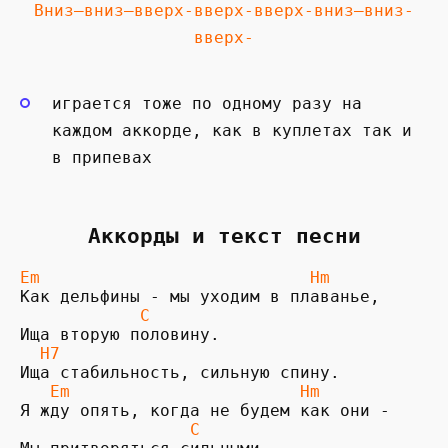
Вниз—вниз—вверх-вверх-вверх-вниз—вниз-
вверх-
играется тоже по одному разу на
каждом аккорде, как в куплетах так и
в припевах
Аккорды и текст песни
Em                           Hm
Как дельфины - мы уходим в плаванье, 

 C
Ища вторую половину.

H7
   Em                       Hm
Я жду опять, когда не будем как они -

 C