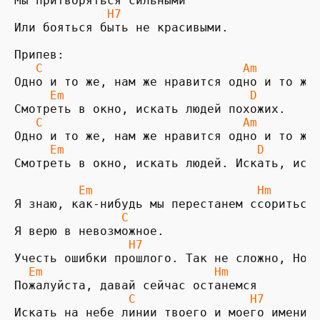
Мы притворяться сильными 

 H7
Или бояться быть не красивыми.

Припев:

  C                            Am 
Одно и то же, нам же нравится одно и то же.
  Em                          D
Смотреть в окно, искать людей похожих.

 C                            Am
     Em                           D
Смотреть в окно, искать людей. Искать, иска
         Em                       Hm
Я знаю, как-нибудь мы перестанем ссориться.
C
Я верю в невозможное.

 H7
  Em                        Hm
Пожалуйста, давай сейчас останемся

 C                H7
Искать на небе линии твоего и моего имени.
