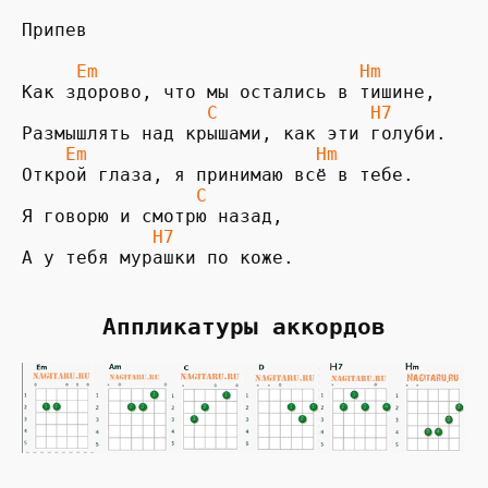
Припев

     Em                        Hm
Как здорово, что мы остались в тишине,

       C              H7
    Em                     Hm
                C            
            H7
А у тебя мурашки по коже.
Аппликатуры аккордов