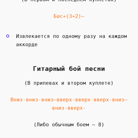
Бас+(3+2)—
Извлекается по одному разу на каждом
аккорде
Гитарный бой песни
(В припевах и втором куплете)
Вниз-вниз-вниз—вверх-вверх-вверх-вниз—
вниз-вверх-
(Либо обычным боем — 8)