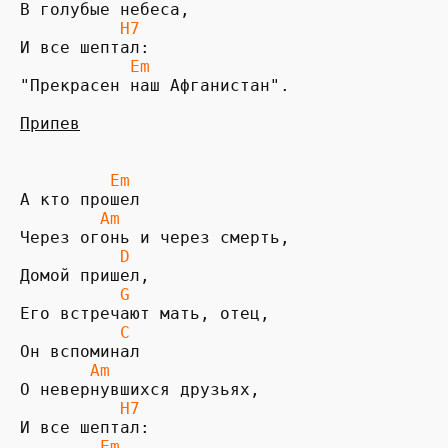
В голубые небеса,

H7            
           Em
"Прекрасен наш Афганистан".

Припев
Em         
        Am
Через огонь и через смерть,

D           
          G
Его встречают мать, отец,

 C        
       Am
О невернувшихся друзьях,

 H7           
        Em