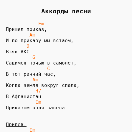
Аккорды песни
           Em       
        Am
И по приказу мы встаем,

D        
         G
Садимся ночью в самолет,

 C          
         Am
Когда земля вокруг спала,

H7          
          Em
Приказом воля завела.

Припев:
Em           