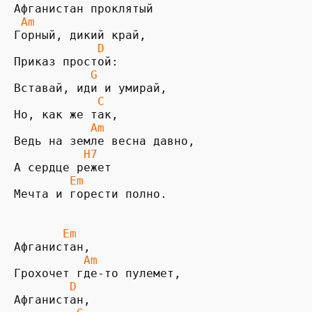
 Am
Горный, дикий край,

D           
           G
Вставай, иди и умирай,

C           
           Am 
Ведь на земле весна давно,

H7          
        Em
Мечта и горести полно.

       Em            
          Am 
Грохочет где-то пулемет, 

 D           