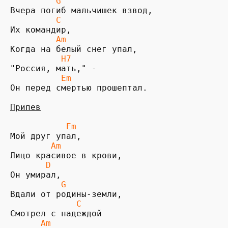
         G
         C          
         Am
Когда на белый снег упал,

   H7             
          Em
Он перед смертью прошептал.

Припев
Em         
        Am
Лицо красивое в крови,

 D            
          G
Вдали от родины-земли,

            C          
      Am