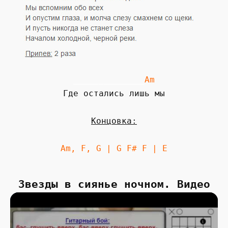
______________
Am
Где остались лишь мы
Концовка:
Am, F, G | G F# F | E
Звезды в сиянье ночном. Видео