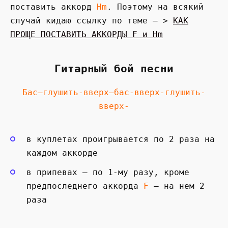
поставить аккорд
Hm
. Поэтому на всякий
случай кидаю ссылку по теме — >
КАК
ПРОЩЕ ПОСТАВИТЬ АККОРДЫ F и Hm
Гитарный бой песни
Бас—глушить-вверх—бас-вверх-глушить-
вверх-
в куплетах проигрывается по 2 раза на
каждом аккорде
в припевах — по 1-му разу, кроме
предпоследнего аккорда
F
— на нем 2
раза