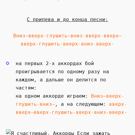
С припева и до конца песни:
Вниз—вверх-глушить—вниз-вверх-вверх—
вверх-глушить-вверх-вниз-вверх-
на первых 2-х аккордах бой
проигрывается по одному разу на
каждом, а дальше он делится по
частям:
на одном аккорде играем:
Вниз—вверх-
глушить-вниз—
, а на следующем:
вверх-
вверх—вверх-глушить-вверх-вниз-вверх-
Если зажать