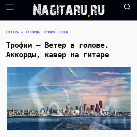
Перейти
к
содержанию
ГИТАРА
»
АККОРДЫ ЛУЧШИХ ПЕСЕН
Трофим — Ветер в голове.
Аккорды, кавер на гитаре