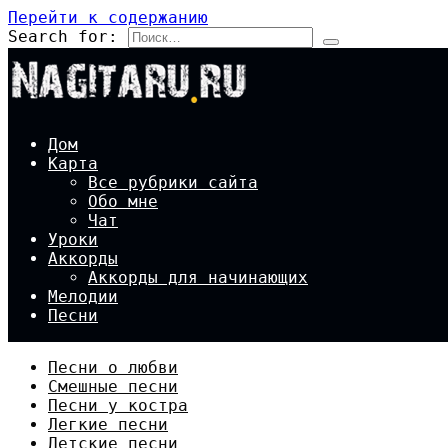
Перейти к содержанию
Search for:
Дом
Карта
Все рубрики сайта
Обо мне
Чат
Уроки
Аккорды
Аккорды для начинающих
Мелодии
Песни
Песни о любви
Смешные песни
Песни у костра
Легкие песни
Детские песни