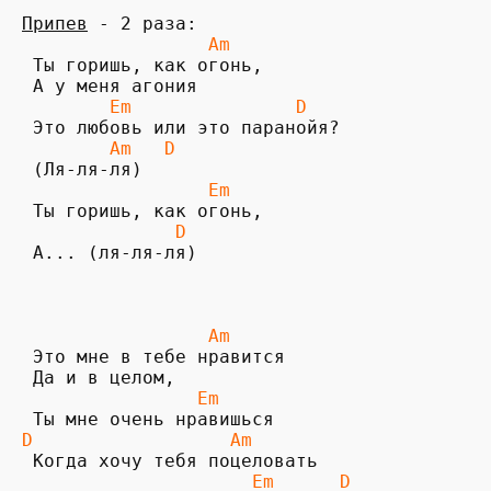
Припев
                 Am
 Ты горишь, как огонь, 

        Em               D   
        Am
D
                 Em      
              D
 А... (ля-ля-ля) 

Am
 Это мне в тебе нравится 

                Em 
D                  Am
 Когда хочу тебя поцеловать 

Em      D