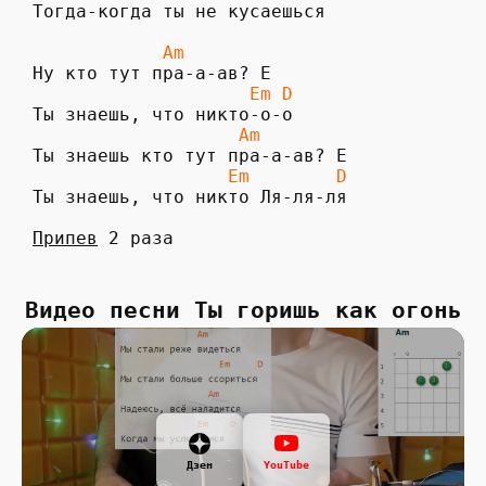
 Тогда-когда ты не кусаешься

Am
                     Em D
                    Am
                   Em        D
 Ты знаешь, что никто Ля-ля-ля

Припев
 2 раза
Видео песни Ты горишь как огонь
Дзен
YouTube