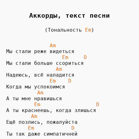
Аккорды, текст песни
(Тональность
Em
)
              Am
                  Em     D
                Am
              Em    D
          Am
         Em                  D
        Am
       Em            D
Ты так даже симпатичней
