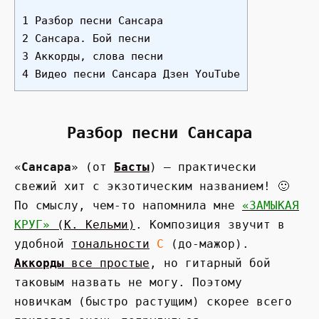
1 Разбор песни Сансара
2 Сансара. Бой песни
3 Аккорды, слова песни
4 Видео песни Сансара Дзен YouTube
Разбор песни Сансара
«
Сансара
» (от
Басты
) — практически
свежий хит с экзотическим названием! 🙂
По смыслу, чем-то напомнила мне
«ЗАМЫКАЯ
КРУГ»
(К. Кельми)
. Композиция звучит в
удобной
тональности
C
(до-мажор).
Аккорды
все простые
, но гитарный бой
таковым назвать не могу. Поэтому
новичкам (быстро растущим) скорее всего