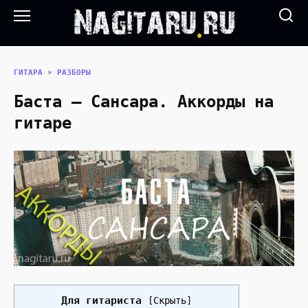
Перейти
к
содержанию
ГИТАРА
»
РАЗБОРЫ
Баста — Сансара. Аккорды на
гитаре
Для гитариста
[
Скрыть
]