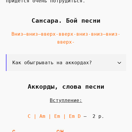
придется очень потрудиться.
Сансара. Бой песни
Вниз—вниз—вверх-вверх-вниз-вниз—вниз-
вверх-
Как обыгрывать на аккордах?
Аккорды, слова песни
Вступление:
C | Am | Em | Em D
— 2 р.