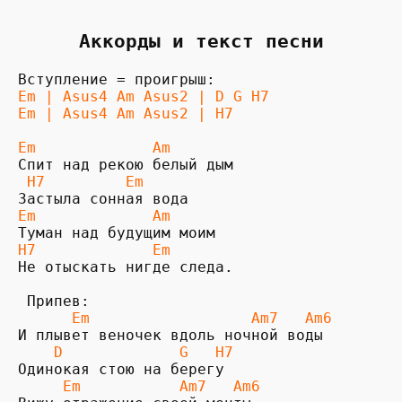
Аккорды и текст песни
Em | Asus4 Am Asus2 | D G H7
Em | Asus4 Am Asus2 | H7
Em             Am
 H7         Em
Em             Am
H7             Em
Не отыскать нигде следа.

      Em                  Am7   Am6  
    D             G   H7
     Em           Am7   Am6