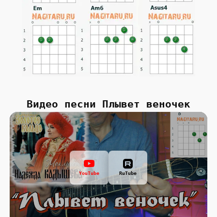
Видео песни Плывет веночек
YouTube
RuTube