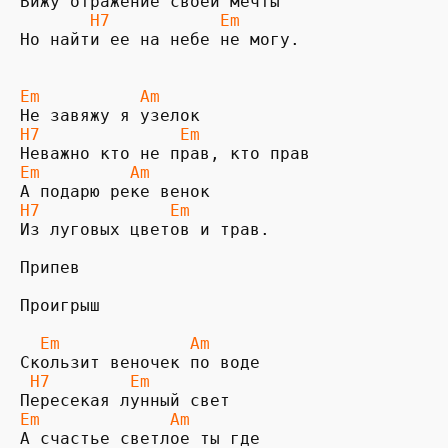
Вижу отражение своей мечты

 H7           Em
Но найти ее на небе не могу.

Em          Am
H7              Em
Em         Am
H7             Em
Из луговых цветов и трав.

Припев

Проигрыш

  Em             Am
 H7        Em
Em             Am