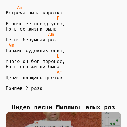
 Am
Встреча была коротка.

E
В ночь ее поезд увез,

Но в ее жизни была

Am
Песня безумная роз.

Am
Прожил художник один,

 E
Много он бед перенес,

Но в его жизни была

 Am
Целая площадь цветов.

Припев
 2 раза
Видео песни Миллион алых роз