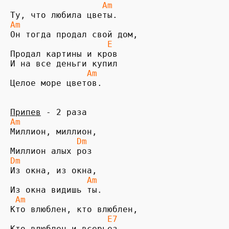
                  Am
Am
                   E
Продал картины и кров

               Am
Целое море цветов.

Припев
Am                            
             Dm
Dm                                
               Am
 Am                                       
                   E7