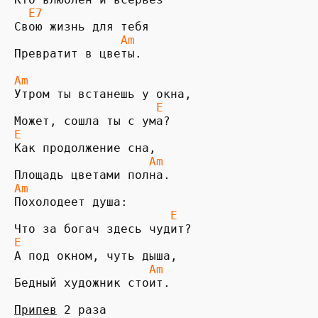
  E7                                
               Am
Превратит в цветы.

Am
Утром ты встанешь у окна,

E
E
Как продолжение сна,

Am
Am
Похолодеет душа:

E
E
А под окном, чуть дыша,

Am
Бедный художник стоит.

Припев
 2 раза
