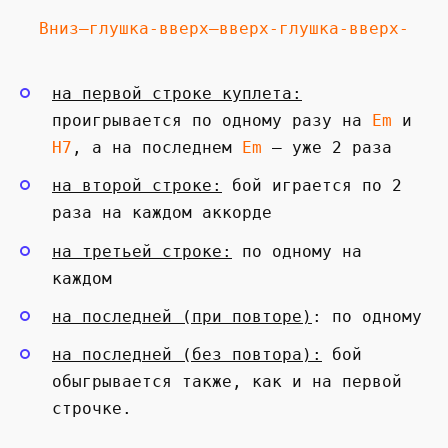
Вниз—глушка-вверх—вверх-глушка-вверх-
на первой строке куплета:
проигрывается по одному разу на
Em
и
H7
, а на последнем
Em
— уже 2 раза
на второй строке:
бой играется по 2
раза на каждом аккорде
на третьей строке:
по одному на
каждом
на последней (при повторе)
: по одному
на последней (без повтора):
бой
обыгрывается также, как и на первой
строчке.