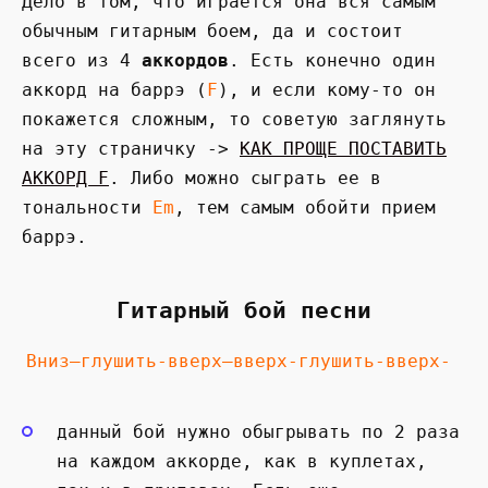
Дело в том, что играется она вся самым
обычным гитарным боем, да и состоит
всего из 4
аккордов
. Есть конечно один
аккорд на баррэ (
F
), и если кому-то он
покажется сложным, то советую заглянуть
на эту страничку ->
КАК ПРОЩЕ ПОСТАВИТЬ
АККОРД F
. Либо можно сыграть ее в
тональности
Em
, тем самым обойти прием
баррэ.
Гитарный бой песни
Вниз—глушить-вверх—вверх-глушить-вверх-
данный бой нужно обыгрывать по 2 раза
на каждом аккорде, как в куплетах,