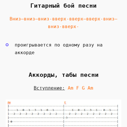
Гитарный бой песни
Вниз—вниз—вниз-вверх-вверх—вверх-вниз—
вниз-вверх-
проигрывается по одному разу на
аккорде
Аккорды, табы песни
Вступление:
Am F G
Am