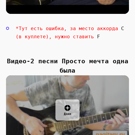
*Тут есть ошибка, за место аккорда
C
(в куплете), нужно ставить
F
Видео-2 песни Просто мечта одна
была
Дзен