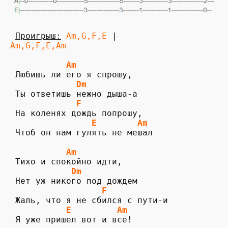
Проигрыш:
Am,G,F,E 
Am,G,F,E,Am
Am
 Любишь ли его я спрошу,

Dm
             F
 На коленях дождь попрошу,

E
Am
 Чтоб он нам гулять не мешал

_          
Am
           _
Dm
                  F
           E         Am
 Я уже пришел вот и все!
