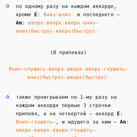
по одному разу на каждом аккорде,
кроме
E
:
Вниз—вниз-
и последнего —
Am
:
вверх-вверх-вверх-вниз—
вниз(быстро)-вверх(быстро)-
(В припевах)
Вниз—глушить—вверх-вверх-вверх-глушить—
вниз(быстро)-вверх(быстро)-
также проигрываем по 1-му разу на
каждом аккорде первые 3 строчки
припева, а на четвертой — аккорд
E
:
Вниз—глушить—
, и идущего за ним —
Am
:
вверх-вверх-вверх-глушить—