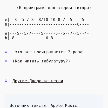
(В проигрыше для второй гитары)
e|--8--5-7-8--8/10-10-8-7--5----5--

h|----------------------------8----

e|---5--5/7----5-----5--5--7--5--4- 

h|-8-------------6-8---------------
это все проигрывается 2 раза
(
Как читать табулатуру?
)
Другие Дворовые песни
Источник текста:
Apple Music