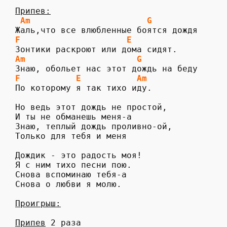
  Am                       G
 Жаль,что все влюбленные боятся дождя

F                     E
 Зонтики раскроют или дома сидят.

Am                      G
 Знаю, обольет нас этот дождь на беду

F           E
Am
 По которому я так тихо иду.

 Но ведь этот дождь не простой,

 И ты не обманешь меня-а

 Знаю, теплый дождь проливно-ой,

 Только для тебя и меня

 Дождик - это радость моя!

 Я с ним тихо песни пою.

 Снова вспоминаю тебя-а

 Снова о любви я молю.

Проигрыш:
Припев
 2 раза