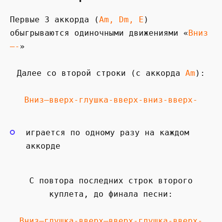
Первые 3 аккорда (
Am, Dm, E
)
обыгрываются одиночными движениями «
Вниз
—-
»
Далее со второй строки (с аккорда
Am
):
Вниз—вверх-глушка-вверх-вниз-вверх-
играется по одному разу на каждом
аккорде
С повтора последних строк второго
куплета, до финала песни:
Вниз—глушка-вверх—вверх-глушка-вверх-