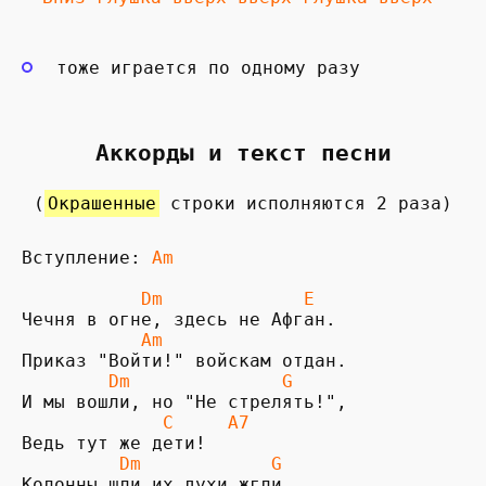
тоже играется по одному разу
Аккорды и текст песни
(
Окрашенные
строки исполняются 2 раза)
Вступление: 
 Dm             E
Чечня в огне, здесь не Афган.

Am
Приказ "Войти!" войскам отдан.

 Dm              G
И мы вошли, но "Не стрелять!",

C     A7
Ведь тут же дети!

  Dm            G
Колонны шли их духи жгли.
