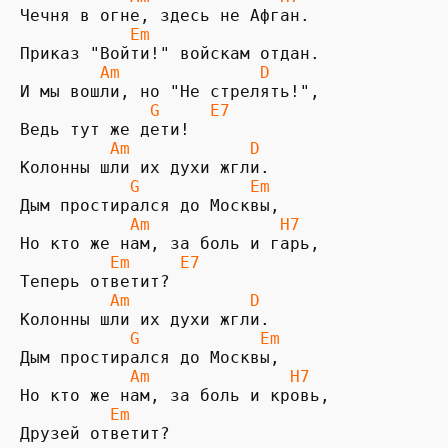
Чечня в огне, здесь не Афган.

Em
Приказ "Войти!" войскам отдан.

 Am              D
И мы вошли, но "Не стрелять!",

G     E7
Ведь тут же дети!

  Am            D
Колонны шли их духи жгли.

 G           Em
Дым простирался до Москвы,

  Am             H7
Но кто же нам, за боль и гарь, 

Em     E7
Теперь ответит?

        Am            D
           G            Em
           Am              H7
         Em     
Друзей ответит?
