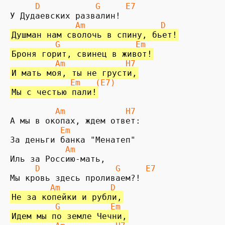
     D           G     E7
             Am               D
Душман нам сволочь в спину, бьет!
         G               Em
Броня горит, свинец в живот!
         Am
H7
И мать моя, ты не грусти,
        Em   (E7)
Мы с честью пали!
         Am            H7
          Em
           Am 
     D               G     E7
        Am          D
Не за копейки и рубли,
         G          Em
Идем мы по земле Чечни,