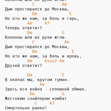
 C           Am
Дым простирался до Москвы,

  Dm             E
Но кто же нам, за боль и гарь, 

Am     A7
Теперь ответит?

        Dm            G
           C            Am
           Dm              E
         Am     Asus2 Am
Друзей ответит?

         Dm            E
              Am
          Dm           G   
            C     A7