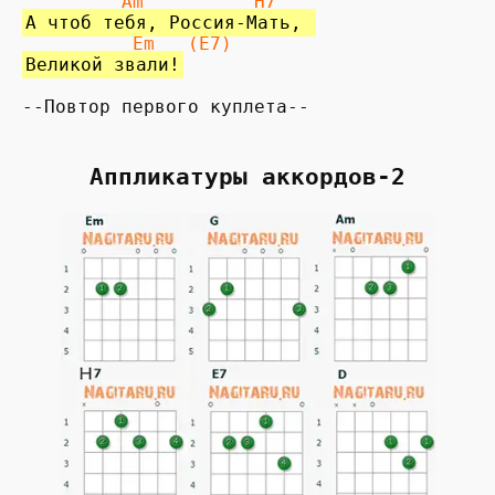
         Am          H7
А чтоб тебя, Россия-Мать, 
Em   (E7)
Великой звали!
--Повтор первого куплета--
Аппликатуры аккордов-2