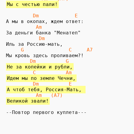
Мы с честью пали!
         Dm            E
          Am
           Dm 
     G               C     A7
        Dm          G
Не за копейки и рубли,
         C          Am
Идем мы по земле Чечни,
         Dm          E
А чтоб тебя, Россия-Мать, 
Am   (A7)
Великой звали!
--Повтор первого куплета---
