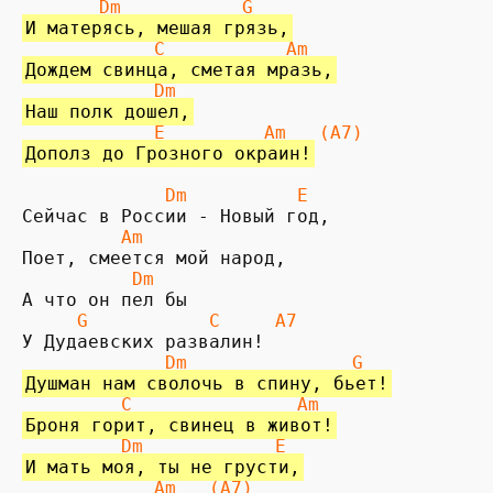
       Dm           G
И матерясь, мешая грязь,
            C           Am
Дождем свинца, сметая мразь,
            Dm
Наш полк дошел,
 E
Am
 (A7)
Дополз до Грозного окраин!
             Dm          E
         Am
          Dm 
     G           C     A7
             Dm               G
Душман нам сволочь в спину, бьет!
         C               Am
Броня горит, свинец в живот!
         Dm
E
И мать моя, ты не грусти,
        Am   (A7)