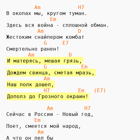
         Am            H7
              Em
          Am           D   
            G     E7
       Am           D
И матерясь, мешая грязь,
            G           Em
Дождем свинца, сметая мразь,
            Am
Наш полк дошел,
 H7
Em
 (E7)
Дополз до Грозного окраин!
             Am          H7
         Em
          Am 