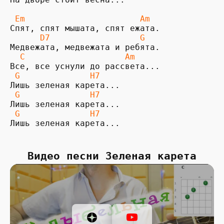
 Em                       Am
      D7                  G
  C                    Am
 G              H7
 G              H7
 G              H7
Лишь зеленая карета...
Видео песни Зеленая карета