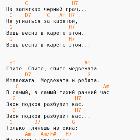
      C              H7
 C    D7     C   Am H7  
 G                  H7
 G                  H7
Ведь весна в карете этой...

 Em                      Am
      D7                  G
   C                           Am
  G                   H7
  G                   H7
 C       D7          G
      Am   Am/F#   H7
На дворе стоит весна...
