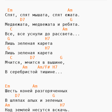
 Em                      Am
      D7                  G
  C                    Am
 G              H7
 G              H7
  C       D7          G
       Am    Am/F# H7
В серебристой тишине...

Em         Am                 
    D7             G
Am                    H7 