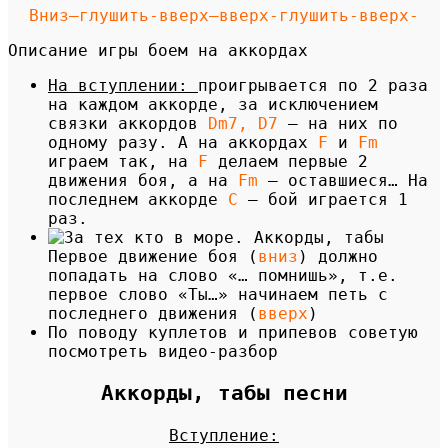
Вниз—глушить-вверх—вверх-глушить-вверх-
Описание игры боем на аккордах
На вступлении:
проигрывается по 2 раза
на каждом аккорде, за исключением
связки аккордов
Dm7, D7
— на них по
одному разу. А на аккордах
F
и
Fm
играем так, на
F
делаем первые 2
движения боя, а на
Fm
— оставшиеся… На
последнем аккорде
C
— бой играется 1
раз.
Первое движение боя (
вниз
) должно
попадать на слово «… помнишь», т.е.
первое слово «Ты…» начинаем петь с
последнего движения (
вверх
)
По поводу куплетов и припевов советую
посмотреть видео-разбор
Аккорды, табы песни
Вступление: