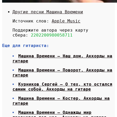
Другие песни Машина Времени
Источник слов:
Apple Music
Поддержите автора через карту
сбера:
2202200980058711
Еще для гитариста:
Машина Времени — Наш дом. Аккорды на
гитаре
Машина Времени — Поворот. Аккорды на
гитаре
Курников Сергей — О тех, кто остался
самим собой. Аккорды на гитаре
Машина Времени — Костер. Аккорды на
гитаре
Машина Времени — Однажды мир