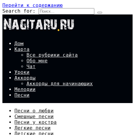
Перейти к содержанию
Search for:
Дом
Карта
Все рубрики сайта
Обо мне
Чат
Уроки
Аккорды
Аккорды для начинающих
Мелодии
Песни
Песни о любви
Смешные песни
Песни у костра
Легкие песни
Детские песни