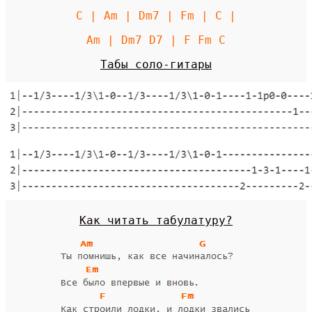
C | Am | Dm7 | Fm |
C |
Am | Dm7 D7 | F Fm C
Табы соло-гитары
Как читать табулатуру?