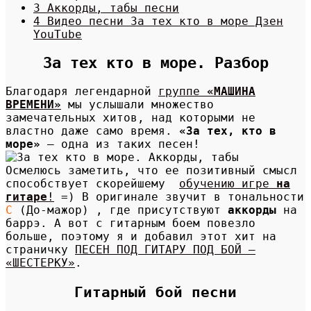
3 Аккорды, табы песни
4 Видео песни За тех кто в море Дзен
YouTube
За тех кто в море. Разбор
Благодаря легендарной
группе
«МАШИНА
ВРЕМЕНИ»
мы услышали множество
замечательных хитов, над которыми не
властно даже само время.
«За тех, кто в
море»
— одна из таких песен!
Осмелюсь заметить, что ее позитивный смысл
способствует скорейшему
обучению игре
на
гитаре
!
=) В оригинале звучит в тональности
C
(До-мажор) , где присутствуют
аккорды
на
баррэ. А вот с гитарным боем повезло
больше, поэтому я и добавил этот хит на
страничку
ПЕСЕН ПОД ГИТАРУ ПОД БОЙ —
«ШЕСТЕРКУ»
.
Гитарный бой песни