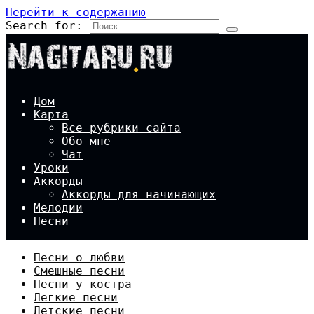
Перейти к содержанию
Search for:
Дом
Карта
Все рубрики сайта
Обо мне
Чат
Уроки
Аккорды
Аккорды для начинающих
Мелодии
Песни
Песни о любви
Смешные песни
Песни у костра
Легкие песни
Детские песни