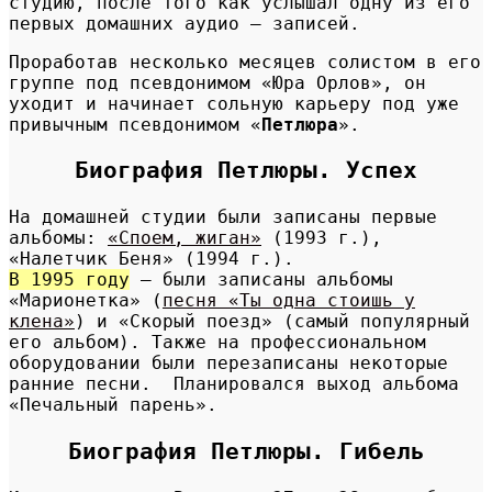
студию, после того как услышал одну из его
первых домашних аудио — записей.
Проработав несколько месяцев солистом в его
группе под псевдонимом «Юра Орлов», он
уходит и начинает сольную карьеру под уже
привычным псевдонимом «
Петлюра
».
Биография Петлюры. Успех
На домашней студии были записаны первые
альбомы:
«Споем, жиган»
(1993 г.),
«Налетчик Беня» (1994 г.).
В 1995 году
– были записаны альбомы
«Марионетка» (
песня «Ты одна стоишь у
клена»
) и «Скорый поезд» (самый популярный
его альбом). Также на профессиональном
оборудовании были перезаписаны некоторые
ранние песни. Планировался выход альбома
«Печальный парень».
Биография Петлюры. Гибель