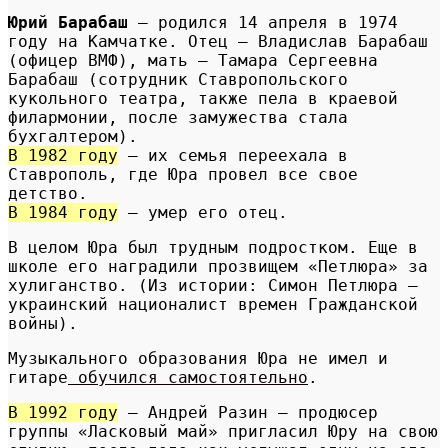
Юрий Барабаш
– родился 14 апреля в 1974
году на Камчатке. Отец – Владислав Барабаш
(офицер ВМФ), мать – Тамара Сергеевна
Барабаш (сотрудник Ставропольского
кукольного театра, также пела в краевой
филармонии, после замужества стала
бухгалтером).
В 1982 году
— их семья переехала в
Ставрополь, где Юра провел все свое
детство.
В 1984 году
– умер его отец.
В целом Юра был трудным подростком. Еще в
школе его наградили прозвищем «Петлюра» за
хулиганство. (Из истории: Симон Петлюра –
украинский националист времен Гражданской
войны).
Музыкального образования Юра не имел и
гитаре
обучился самостоятельно
.
В 1992 году
— Андрей Разин — продюсер
группы «Ласковый май» пригласил Юру на свою