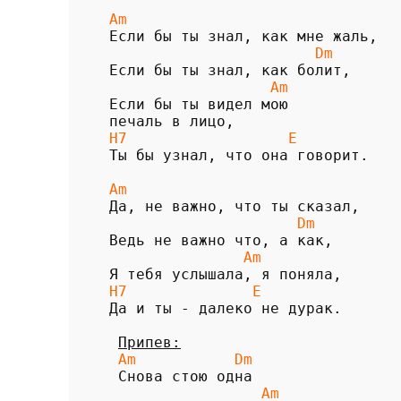
Am
                       Dm
                  Am
Если бы ты видел мою 

H7                  E
Ты бы узнал, что она говорит.

Am
                     Dm
               Am
H7              E
Да и ты - далеко не дурак.

Припев:
 Am           Dm
                 Am