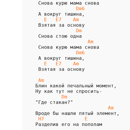
              Dm6 
   Е   Е7    Am
              Dm
                  Am
              Dm6
   Е   Е7    Am
 Взятая за основу

 Am
Блин какой печальный момент, 

         Dm
                         Am
 H7              E
Разделив его на пополам
