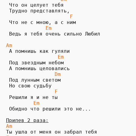
 Что он целует тебя

 Трудно представлять, 

F
             Em              
 Ведь я тебя очень сильно Любил

Am                   
                 Em
 Под звездным небом

 А помнишь целовались 

 Dm
 Под лунным светом

 Но свою судьбу 

F
 Решили я и не ты

Em
 Обидно что решили это не...

Припев 2 раза:
Am                