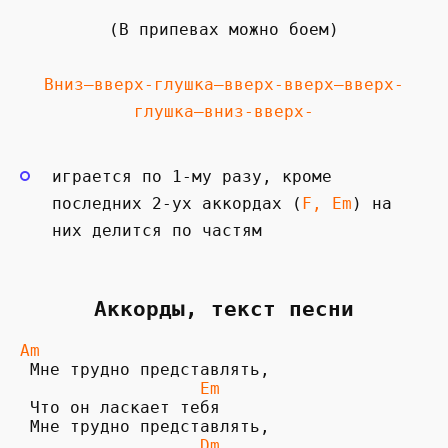
(В припевах можно боем)
Вниз—вверх-глушка—вверх-вверх—вверх-
глушка—вниз-вверх-
играется по 1-му разу, кроме
последних 2-ух аккордах (
F, Em
) на
них делится по частям
Аккорды, текст песни
Am
 Мне трудно представлять, 

Em
 Что он ласкает тебя

 Мне трудно представлять, 

Dm