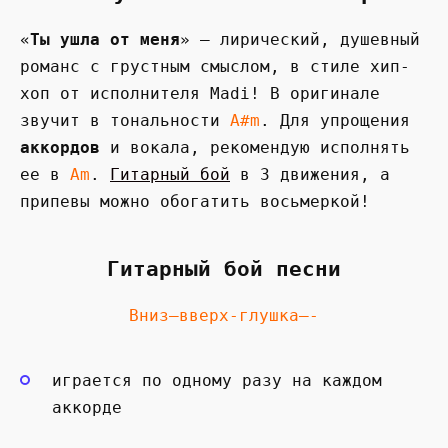
«
Ты ушла от меня
» — лирический, душевный
романс с грустным смыслом, в стиле хип-
хоп от исполнителя Madi! В оригинале
звучит в тональности
A#m
. Для упрощения
аккордов
и вокала, рекомендую исполнять
ее в
Am
.
Гитарный бой
в 3 движения, а
припевы можно обогатить восьмеркой!
Гитарный бой песни
Вниз—вверх-глушка—-
играется по одному разу на каждом
аккорде