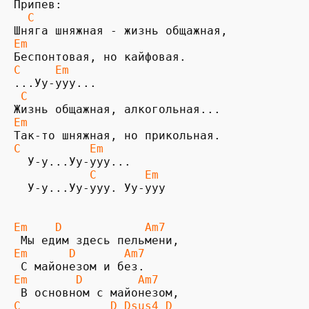
Припев:

C
Em
C     Em
 C
Em
C          Em
  У-у...Уу-ууу...

С       Em
  У-у...Уу-ууу. Уу-ууу

Em    D            Am7
Em      D       Am7
Em       D        Am7
C             D Dsus4 D