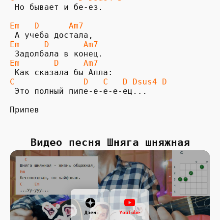
 Но бывает и бе-eз.

Em   D      Am7
Em     D       Am7
Em       D     Am7
C              D   C   D Dsus4 D
 Это полный пипе-e-e-e-eц...

Припев
Видео песня Шняга шняжная
Дзен
YouTube