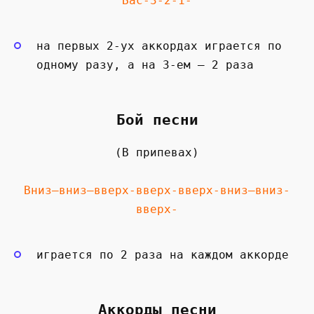
Бас-3-2-1-
на первых 2-ух аккордах играется по
одному разу, а на 3-ем — 2 раза
Бой песни
(В припевах)
Вниз—вниз—вверх-вверх-вверх-вниз—вниз-
вверх-
играется по 2 раза на каждом аккорде
Аккорды песни