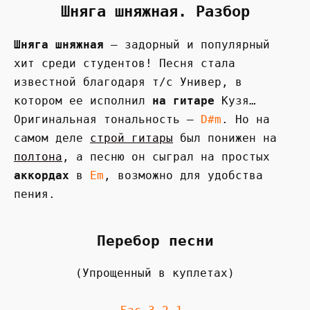
Шняга шняжная. Разбор
Шняга шняжная
— задорный и популярный
хит среди студентов! Песня стала
известной благодаря т/с Универ, в
котором ее исполнил
на гитаре
Кузя…
Оригинальная тональность —
D#m
. Но на
самом деле
строй гитары
был понижен на
полтона
, а песню он сыграл на простых
аккордах
в
Em
, возможно для удобства
пения.
Перебор песни
(Упрощенный в куплетах)