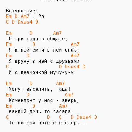
Em D Am7
C D Dsus4 D
Em      D       Am7
Em       D            Am7
Em     D              Am7
C                 D Dsus4 D 
 И с девчонкой мучу-у-у.

Em      D        Am7
Em     D            Am7
Em       D        Am7
C             D   C   D Dsus4 D
 То потеря поте-е-е-е-ерь...
