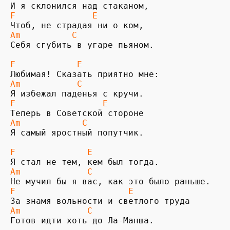
F               E
Am          C
Себя сгубить в угаре пьяном.

F            E
Am           C
F                 E
Am            C
Я самый яростный попутчик.

F              E
Am             C
F                      E
Am             C
Готов идти хоть до Ла-Манша.
