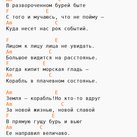
F            E
Am              C
F               E
Am            C
F           E
Am            C
Корабль в плачевном состоянье.

Am              E
Am                C
F              E
Am         C
Ее направил величаво.
