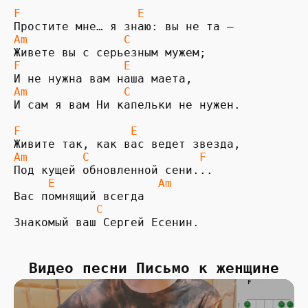
F                 E
Am              C
F               E
Am              C
И сам я вам Ни капельки не нужен.

F                E
Am
 C                F
Под кущей обновленной сени...

 E               Am
Вас помнящий всегда

C
Знакомый ваш Сергей Есенин.
Видео песни Письмо к женщине