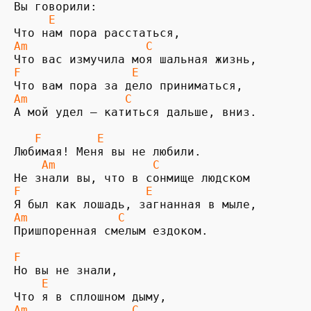
Вы говорили:

   E
Am                 C
F                E
Am              C
А мой удел — катиться дальше, вниз.

  F        E
Любимая! Меня вы не любили.

  Am              C
F                  E
Am             C
Пришпоренная смелым ездоком.

F
Но вы не знали,

 E
Am               C