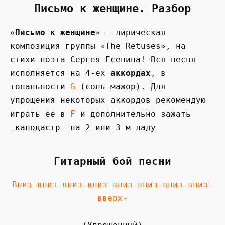
Письмо к женщине. Разбор
«
Письмо к женщине
» — лирическая
композиция группы «The Retuses», на
стихи поэта Сергея Есенина! Вся песня
исполняется на 4-ех
аккордах
, в
тональности
G
(соль-мажор). Для
упрощения некоторых аккордов рекомендую
играть ее в
F
и дополнительно зажать
каподастр
на 2 или 3-м ладу
Гитарный бой песни
Вниз—вниз-вниз-вниз—вниз-вниз-вниз—вниз-
вверх-