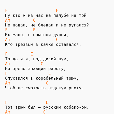
F                   E
Am         C
F          E
Am                  C
Кто трезвым в качке оставался.

F         E
Am            C
F                E
Am              C
Чтоб не смотреть людскую рвоту.

F               E
Am             C