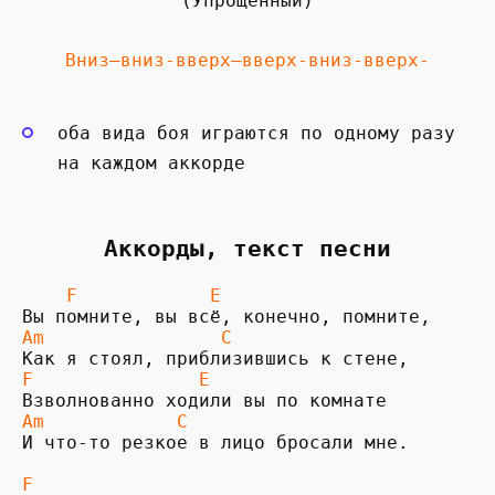
(Упрощенный)
Вниз—вниз-вверх—вверх-вниз-вверх-
оба вида боя играются по одному разу
на каждом аккорде
Аккорды, текст песни
    F            E
Am                C
F               E
Am            C
И что-то резкое в лицо бросали мне.

F