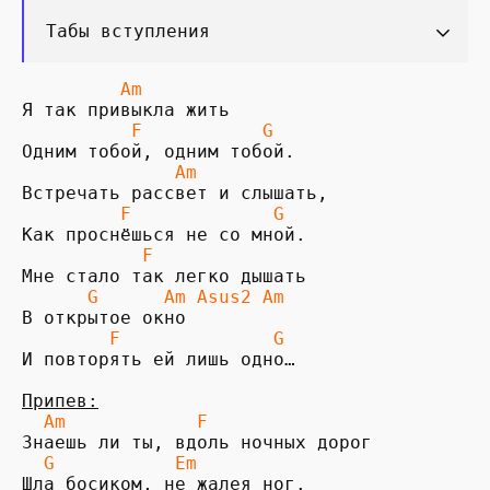
Табы вступления
         Am
          F           G
              Am
         F             G
           F
      G      Am Asus2 Am
        F              G
И повторять ей лишь одно…

Припев:
  Am            F
Знаешь ли ты, вдоль ночных дорог

 G           Em