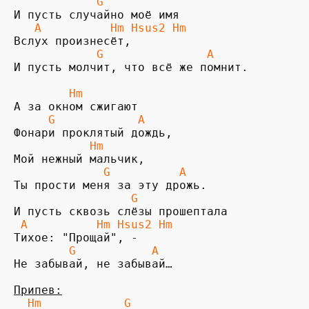
            G
   A          Hm Hsus2 Hm
            G               A
И пусть молчит, что всё же помнит.

        Hm
     G            A
           Hm
             G          A
                 G 
 A          Hm Hsus2 Hm
        G           A
Не забывай, не забывай…

Припев:
  Hm            G