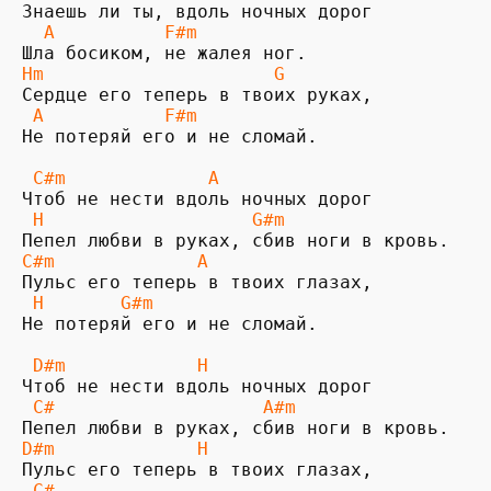
  A          F#m
Hm                     G
 A           F#m
Не потеряй его и не сломай.

 C#m             A
 H                   G#m
C#m             A
 H       G#m
Не потеряй его и не сломай.

 D#m            H
 C#                   A#m
D#m             H
 C#