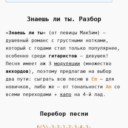
Знаешь ли ты. Разбор
«
Знаешь ли ты
» (от певицы МакSим) —
душевный романс с грустными нотками,
который с годами стал только популярнее,
особенно среди
гитаристов
— девушек!
Песня имеет аж 3
модуляции
(множество
аккордов
), поэтому предлагаю на выбор
два пути: сыграть всю песню в
Em
— для
новичков, либо же — от тональности
Am
со
всеми переходами +
капо
на 4-й лад.
Перебор песни
6(5)-3-2-1-2-3-4-3-