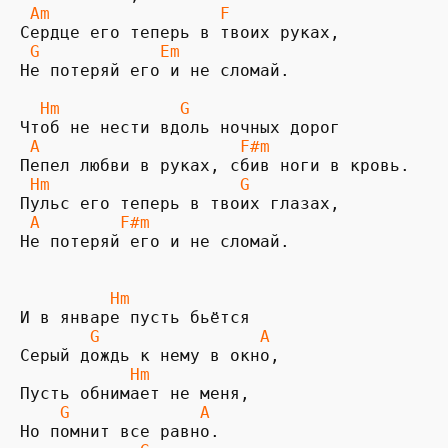
 Am                 F
 G            Em
Не потеряй его и не сломай.

  Hm            G
 A                    F#m
 Hm                   G
 A        F#m
Не потеряй его и не сломай.

         Hm
       G                A
           Hm
    G             A