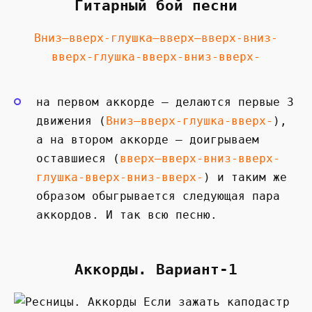
Гитарный бой песни
Вниз—вверх-глушка—вверх—вверх-вниз-
вверх-глушка-вверх-вниз-вверх-
на первом аккорде — делаются первые 3
движения (
Вниз—вверх-глушка-вверх-
),
а на втором аккорде — доигрываем
оставшиеся (
вверх—вверх-вниз-вверх-
глушка-вверх-вниз-вверх-
) и таким же
образом обыгрывается следующая пара
аккордов. И так всю песню.
Аккорды. Вариант-1
Если зажать каподастр