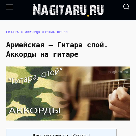
Перейти
к
содержанию
ГИТАРА
»
АККОРДЫ ЛУЧШИХ ПЕСЕН
Армейская — Гитара спой.
Аккорды на гитаре
Для гитариста
[
Скрыть
]