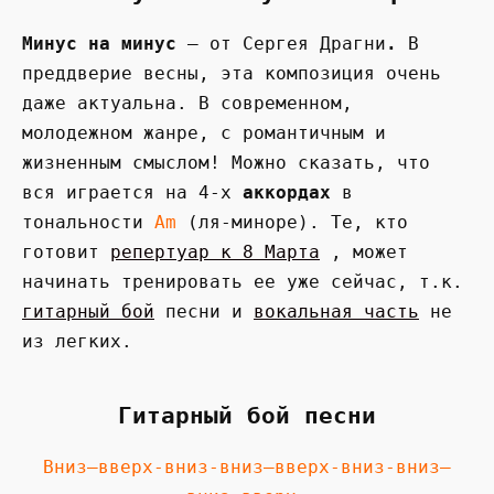
Минус на минус
— от Сергея Драгни
.
В
преддверие весны, эта композиция очень
даже актуальна. В современном,
молодежном жанре, с романтичным и
жизненным смыслом! Можно сказать, что
вся играется на 4-х
аккордах
в
тональности
Am
(ля-миноре). Те, кто
готовит
репертуар к 8 Марта
, может
начинать тренировать ее уже сейчас, т.к.
гитарный бой
песни и
вокальная часть
не
из легких.
Гитарный бой песни
Вниз—вверх-вниз-вниз—вверх-вниз-вниз—