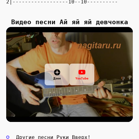
2|------------------10--10----------
Видео песни Ай яй яй девчонка
Дзен
YouTube
Другие песни Руки Вверх!