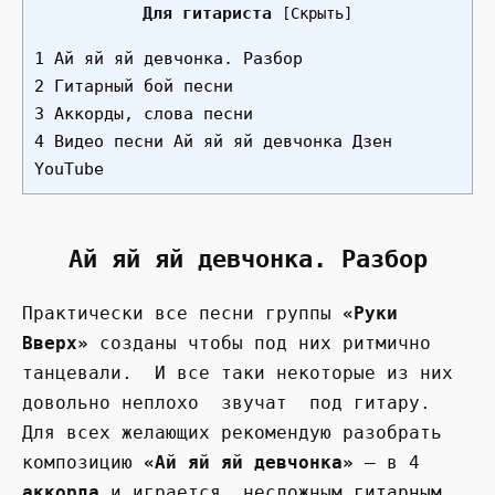
Для гитариста
[
Скрыть
]
1 Ай яй яй девчонка. Разбор
2 Гитарный бой песни
3 Аккорды, слова песни
4 Видео песни Ай яй яй девчонка Дзен
YouTube
Ай яй яй девчонка. Разбор
Практически все песни группы
«Руки
Вверх»
созданы чтобы под них ритмично
танцевали. И все таки некоторые из них
довольно неплохо звучат под гитару.
Для всех желающих рекомендую разобрать
композицию
«Ай яй яй девчонка»
— в 4
аккорда
и играется несложным
гитарным