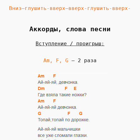
Вниз—глушить-вверх—вверх-глушить-вверх-
Аккорды, слова песни
Вступление / проигрыш:
Am, F, G
— 2 раза