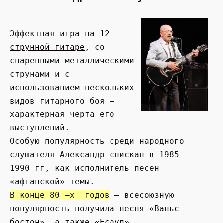
Эффектная игра на
12-
струнной гитаре
, со
спаренными металлическими
струнами и с
использованием нескольких
видов гитарного боя –
характерная черта его
выступлений.
Особую популярность среди народного
слушателя Александр снискал в 1985 –
1990 гг, как исполнитель песен
«афганской» темы.
В конце 80 –х годов
– всесоюзную
популярность получила песня
«Вальс-
бостон»,
а также
«Есаул»
.